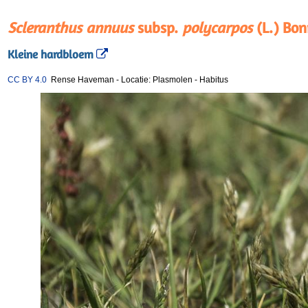
Scleranthus annuus
subsp.
polycarpos
(L.) Bon
Kleine hardbloem
CC BY 4.0
Rense Haveman
-
Locatie: Plasmolen
-
Habitus