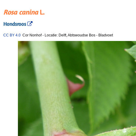
Rosa canina
L.
Hondsroos
CC BY 4.0
Cor Nonhof
-
Locatie: Delft, Abtswoudse Bos
-
Bladvoet