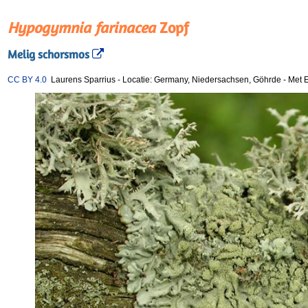
Hypogymnia farinacea
Zopf
Melig schorsmos
CC BY 4.0
Laurens Sparrius
-
Locatie: Germany, Niedersachsen, Göhrde
-
Met E