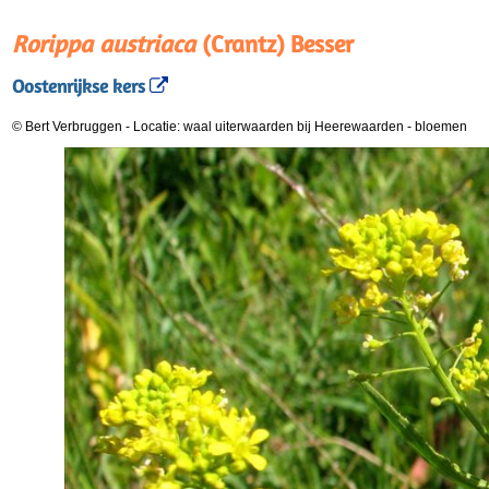
Rorippa austriaca
(Crantz) Besser
Oostenrijkse kers
© Bert Verbruggen
-
Locatie: waal uiterwaarden bij Heerewaarden
-
bloemen