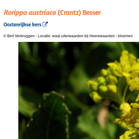
Rorippa austriaca
(Crantz) Besser
Oostenrijkse kers
© Bert Verbruggen
-
Locatie: waal uiterwaarden bij Heerewaarden
-
bloemen