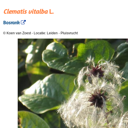
Clematis vitalba
L.
Bosrank
© Koen van Zoest
-
Locatie: Leiden
-
Pluisvrucht