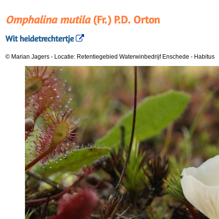
Omphalina mutila
(Fr.) P.D. Orton
Wit heidetrechtertje
© Marian Jagers
-
Locatie: Retentiegebied Waterwinbedrijf Enschede
-
Habitus