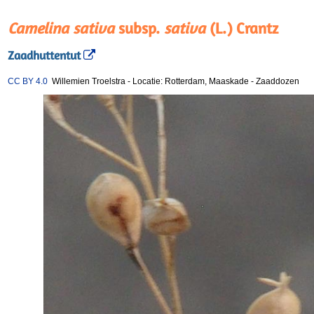
Camelina sativa
subsp.
sativa
(L.) Crantz
Zaadhuttentut
CC BY 4.0
Willemien Troelstra
-
Locatie: Rotterdam, Maaskade
-
Zaaddozen