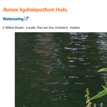
Rumex hydrolapathum
Huds.
Waterzuring
© Willem Braam
-
Locatie: Plau am See; Duitsland
-
Habitus