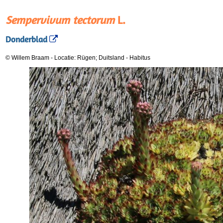
Sempervivum tectorum
L.
Donderblad
© Willem Braam
-
Locatie: Rügen; Duitsland
-
Habitus