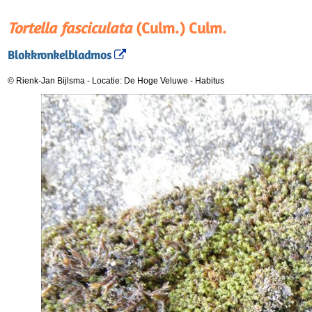
Tortella fasciculata
(Culm.) Culm.
Blokkronkelbladmos
© Rienk-Jan Bijlsma
-
Locatie: De Hoge Veluwe
-
Habitus