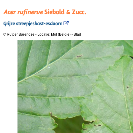
Acer rufinerve
Siebold & Zucc.
Grijze streepjesbast-esdoorn
© Rutger Barendse
-
Locatie: Mol (België)
-
Blad