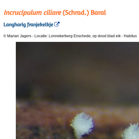
Incrucipulum ciliare
(Schrad.) Baral
Langharig franjekelkje
© Marian Jagers
-
Locatie: Lonnekerberg Enschede, op dood blad eik
-
Habitus