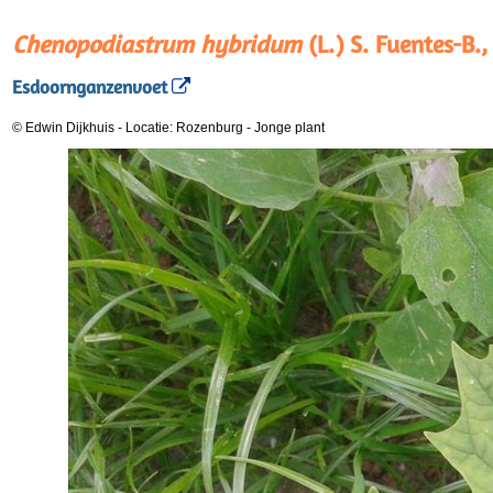
Chenopodiastrum hybridum
(L.) S. Fuentes-B.,
Esdoornganzenvoet
© Edwin Dijkhuis
-
Locatie: Rozenburg
-
Jonge plant