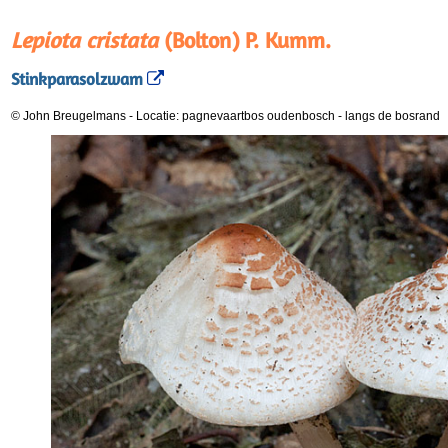
Lepiota cristata
(Bolton) P. Kumm.
Stinkparasolzwam
© John Breugelmans
-
Locatie: pagnevaartbos oudenbosch
-
langs de bosrand