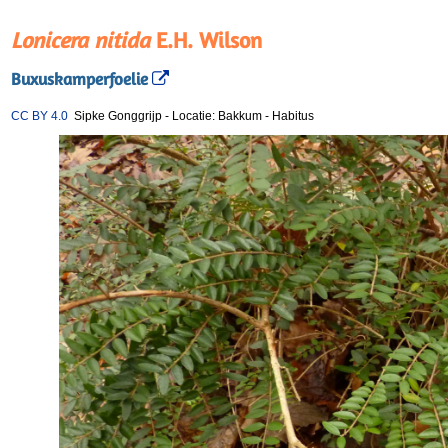
Lonicera nitida
E.H. Wilson
Buxuskamperfoelie
CC BY 4.0
Sipke Gonggrijp
-
Locatie: Bakkum
-
Habitus