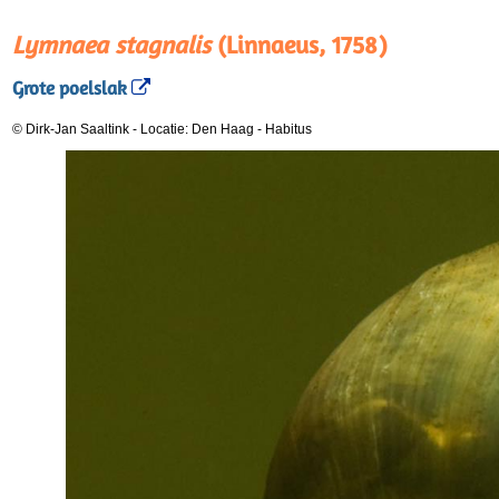
Lymnaea stagnalis
(Linnaeus, 1758)
Grote poelslak
© Dirk-Jan Saaltink
-
Locatie: Den Haag
-
Habitus