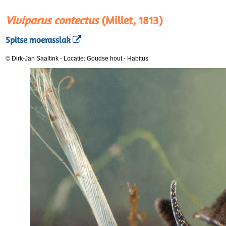
Viviparus contectus
(Millet, 1813)
Spitse moerasslak
© Dirk-Jan Saaltink
-
Locatie: Goudse hout
-
Habitus