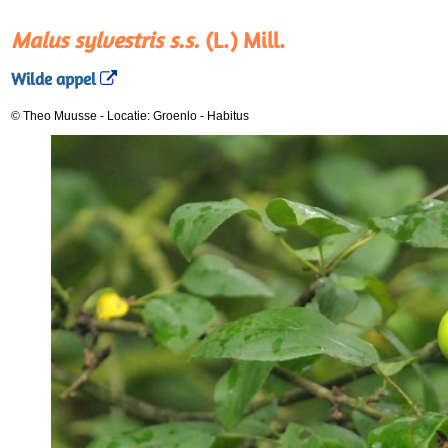
Malus sylvestris s.s.
(L.) Mill.
Wilde appel
© Theo Muusse
-
Locatie: Groenlo
-
Habitus