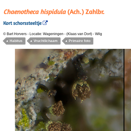
Chaenotheca hispidula
(Ach.) Zahlbr.
Kort schorssteeltje
© Bart Horvers
-
Locatie: Wageningen - (Klaas van Dort)
-
Wilg
Habitus
Vruchtlichaam
Primaire foto