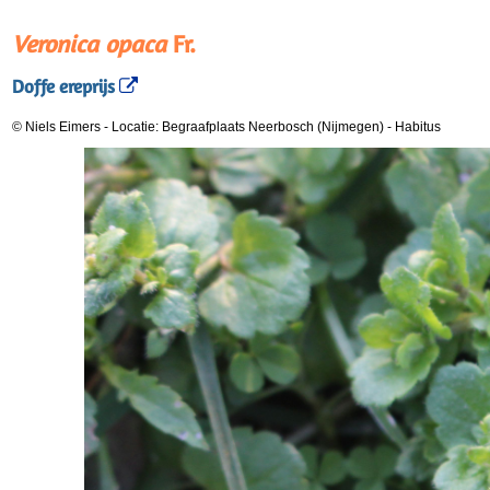
Veronica opaca
Fr.
Doffe ereprijs
© Niels Eimers
-
Locatie: Begraafplaats Neerbosch (Nijmegen)
-
Habitus