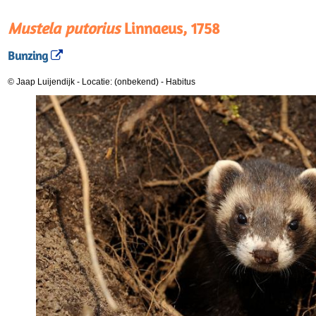
Mustela putorius
Linnaeus, 1758
Bunzing
© Jaap Luijendijk
-
Locatie: (onbekend)
-
Habitus