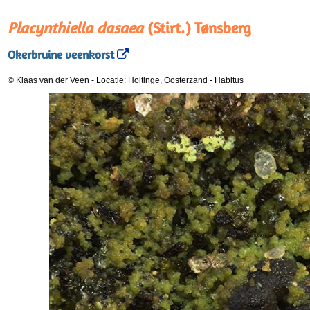
Placynthiella dasaea
(Stirt.) Tønsberg
Okerbruine veenkorst
© Klaas van der Veen
-
Locatie: Holtinge, Oosterzand
-
Habitus