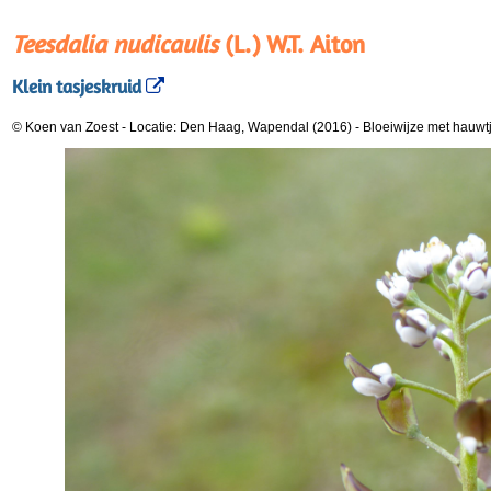
Teesdalia nudicaulis
(L.) W.T. Aiton
Klein tasjeskruid
© Koen van Zoest
-
Locatie: Den Haag, Wapendal (2016)
-
Bloeiwijze met hauwt