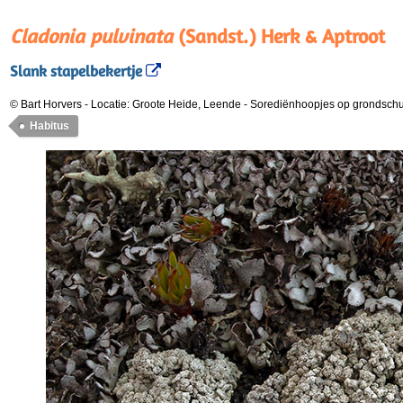
Cladonia pulvinata
(Sandst.) Herk & Aptroot
Slank stapelbekertje
© Bart Horvers
-
Locatie: Groote Heide, Leende
-
Sorediënhoopjes op grondsch
Habitus