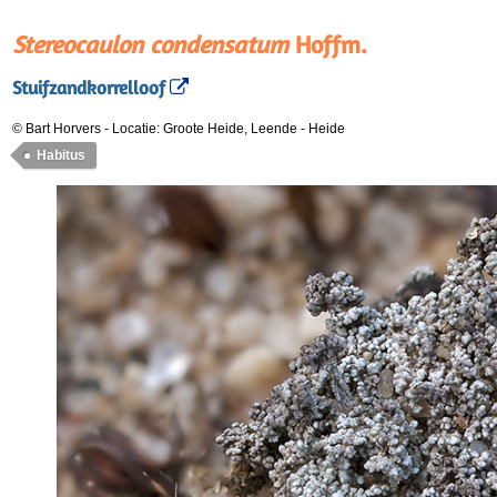
Stereocaulon condensatum
Hoffm.
Stuifzandkorrelloof
© Bart Horvers
-
Locatie: Groote Heide, Leende
-
Heide
Habitus