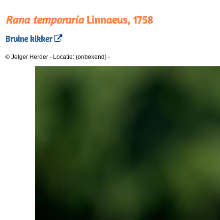
Rana temporaria
Linnaeus, 1758
Bruine kikker
© Jelger Herder
-
Locatie: (onbekend)
-