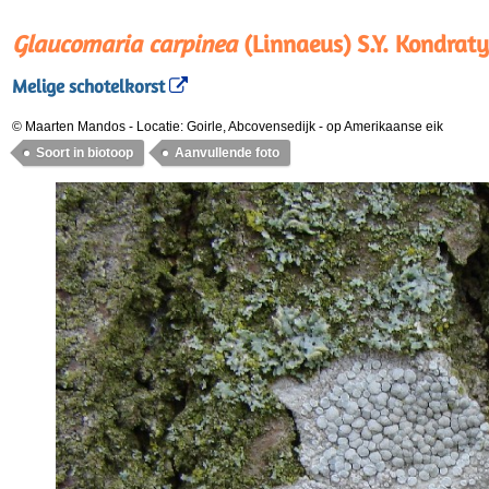
Glaucomaria carpinea
(Linnaeus) S.Y. Kondraty
Melige schotelkorst
© Maarten Mandos
-
Locatie: Goirle, Abcovensedijk
-
op Amerikaanse eik
Soort in biotoop
Aanvullende foto