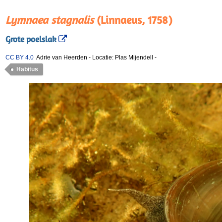
Lymnaea stagnalis
(Linnaeus, 1758)
Grote poelslak
CC BY 4.0
Adrie van Heerden
-
Locatie: Plas Mijendell
-
Habitus