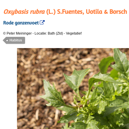
Oxybasis rubra
(L.) S.Fuentes, Uotila & Borsch
Rode ganzenvoet
© Peter Meininger
-
Locatie: Bath (Zld)
-
Vegetatief
Habitus