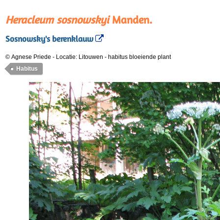
Heracleum sosnowskyi
Manden.
Sosnowsky's berenklauw
© Agnese Priede
-
Locatie: Litouwen
-
habitus bloeiende plant
Habitus