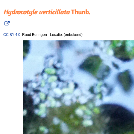
Hydrocotyle verticillata
Thunb.
CC BY 4.0
Ruud Beringen
-
Locatie: (onbekend)
-