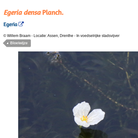
Egeria densa
Planch.
Egeria
© Willem Braam
-
Locatie: Assen, Drenthe
-
In voedselrijke stadsvijver
Bloeiwijze