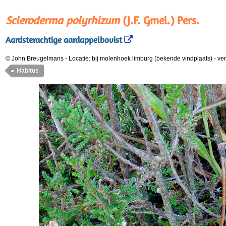
Scleroderma polyrhizum
(J.F. Gmel.) Pers.
Aardsterachtige aardappelbovist
© John Breugelmans
-
Locatie: bij molenhoek limburg (bekende vindplaats)
-
ve
Habitus