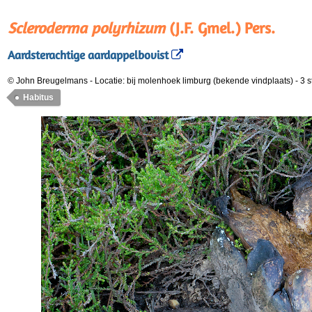
Scleroderma polyrhizum
(J.F. Gmel.) Pers.
Aardsterachtige aardappelbovist
© John Breugelmans
-
Locatie: bij molenhoek limburg (bekende vindplaats)
-
3 s
Habitus