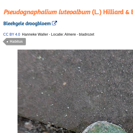
Pseudognaphalium luteoalbum
(L.) Hilliard & 
Bleekgele droogbloem
CC BY 4.0
Hanneke Waller
-
Locatie: Almere
-
bladrozet
Habitus