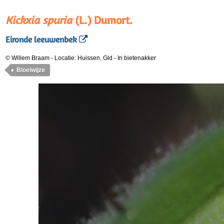
Kickxia spuria
(L.) Dumort.
Eironde leeuwenbek
© Willem Braam
-
Locatie: Huissen, Gld
-
In bietenakker
Bloeiwijze