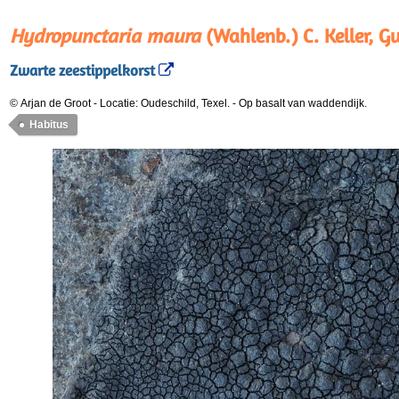
Hydropunctaria maura
(Wahlenb.) C. Keller, G
Zwarte zeestippelkorst
© Arjan de Groot
-
Locatie: Oudeschild, Texel.
-
Op basalt van waddendijk.
Habitus