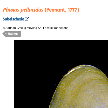
Phaxas pellucidus
(Pennant, 1777)
Sabelschede
© Adriaan Gmelig Meyling Sr
-
Locatie: (onbekend)
-
Habitus