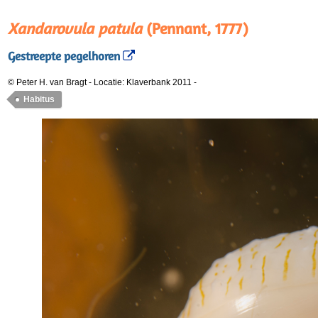
Xandarovula patula
(Pennant, 1777)
Gestreepte pegelhoren
© Peter H. van Bragt
-
Locatie: Klaverbank 2011
-
Habitus