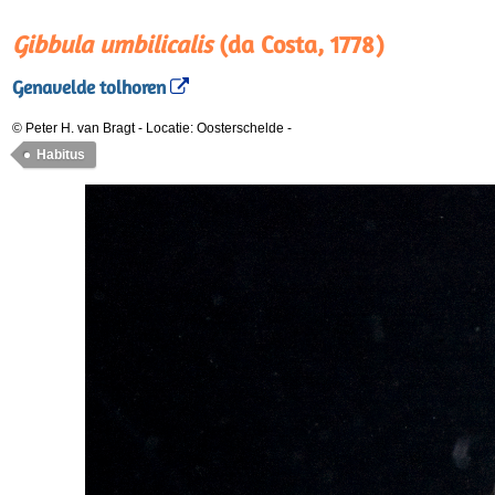
Gibbula umbilicalis
(da Costa, 1778)
Genavelde tolhoren
© Peter H. van Bragt
-
Locatie: Oosterschelde
-
Habitus