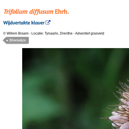
Trifolium diffusum
Ehrh.
Wijdvertakte klaver
© Willem Braam
-
Locatie: Tynaarlo, Drenthe
-
Adventief grasveld
Bloeiwijze