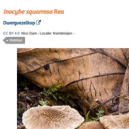
Inocybe squarrosa
Rea
Dwergvezelkop
CC BY 4.0
Nico Dam
-
Locatie: Kwinteloijen
-
Habitus