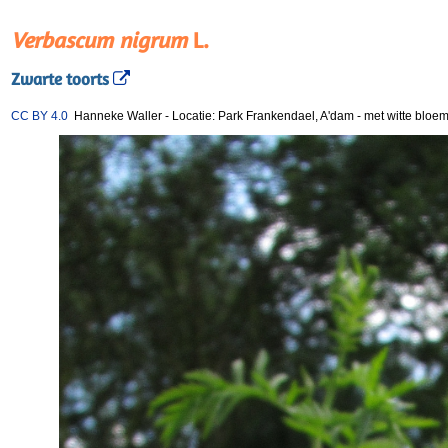
Verbascum nigrum
L.
Zwarte toorts
CC BY 4.0
Hanneke Waller
-
Locatie: Park Frankendael, A'dam
-
met witte bloem