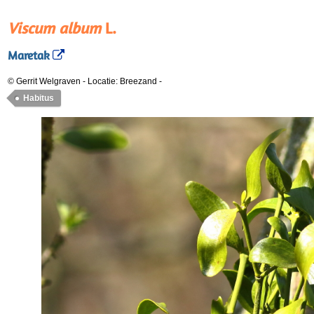
Viscum album
L.
Maretak
© Gerrit Welgraven
-
Locatie: Breezand
-
Habitus