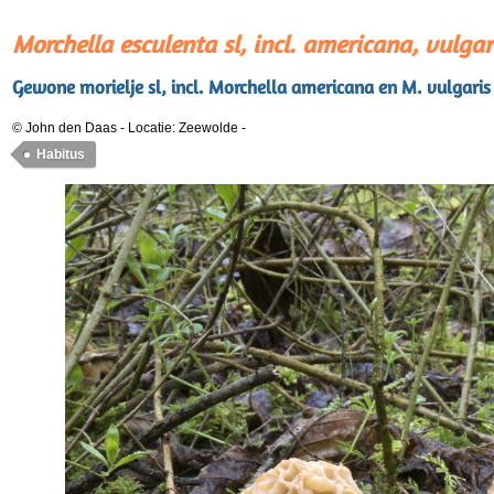
Morchella esculenta sl, incl. americana, vulgar
Gewone morielje sl, incl. Morchella americana en M. vulgaris
© John den Daas
-
Locatie: Zeewolde
-
Habitus