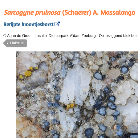
Sarcogyne pruinosa
(Schaerer) A. Massalongo
Berijpte kroontjeskorst
© Arjan de Groot
-
Locatie: Diemerpark, A'dam-Zeeburg
-
Op losliggend blok bet
Habitus