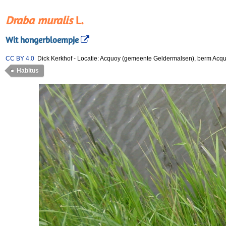
Draba muralis
L.
Wit hongerbloempje
CC BY 4.0
Dick Kerkhof
-
Locatie: Acquoy (gemeente Geldermalsen), berm Ac
Habitus