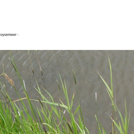
quoysemeer
-