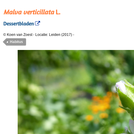
Malva verticillata
L.
Dessertbladen
© Koen van Zoest
-
Locatie: Leiden (2017)
-
Habitus