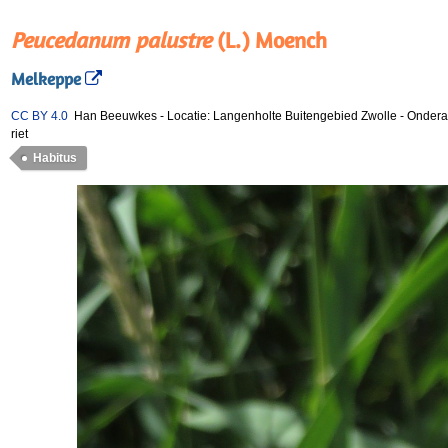
Peucedanum palustre
(L.) Moench
Melkeppe
CC BY 4.0
Han Beeuwkes
-
Locatie: Langenholte Buitengebied Zwolle
-
Onderaa
riet
Habitus